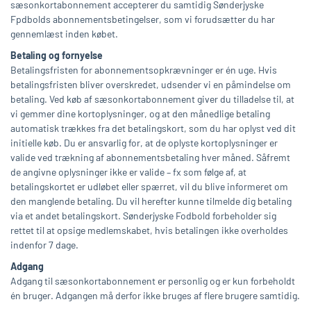
sæsonkortabonnement accepterer du samtidig Sønderjyske
Fpdbolds abonnementsbetingelser, som vi forudsætter du har
gennemlæst inden købet.
Betaling og fornyelse
Betalingsfristen for abonnementsopkrævninger er én uge. Hvis
betalingsfristen bliver overskredet, udsender vi en påmindelse om
betaling. Ved køb af sæsonkortabonnement giver du tilladelse til, at
vi gemmer dine kortoplysninger, og at den månedlige betaling
automatisk trækkes fra det betalingskort, som du har oplyst ved dit
initielle køb. Du er ansvarlig for, at de oplyste kort­oplysninger er
valide ved trækning af abonnementsbetaling hver måned. Såfremt
de angivne oplysninger ikke er valide – fx som følge af, at
betalingskortet er udløbet eller spærret, vil du blive informeret om
den manglende betaling. Du vil herefter kunne tilmelde dig betaling
via et andet betalingskort. Sønderjyske Fodbold forbeholder sig
rettet til at opsige medlemskabet, hvis betalingen ikke overholdes
indenfor 7 dage.
Adgang
Adgang til sæsonkortabonnement er personlig og er kun forbeholdt
én bruger. Adgangen må derfor ikke bruges af flere brugere samtidig.