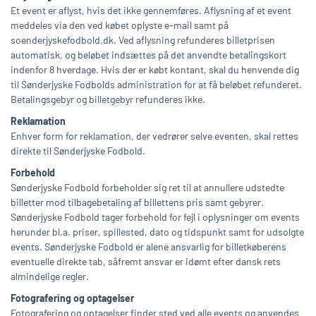
Et event er aflyst, hvis det ikke gennemføres. Aflysning af et event
meddeles via den ved købet oplyste e-mail samt på
soenderjyskefodbold.dk. Ved aflysning refunderes billetprisen
automatisk, og beløbet indsættes på det anvendte betalingskort
indenfor 8 hverdage. Hvis der er købt kontant, skal du henvende dig
til Sønderjyske Fodbolds administration for at få beløbet refunderet.
Betalingsgebyr og billetgebyr refunderes ikke.
Reklamation
Enhver form for reklamation, der vedrører selve eventen, skal rettes
direkte til Sønderjyske Fodbold.
Forbehold
Sønderjyske Fodbold forbeholder sig ret til at annullere udstedte
billetter mod tilbagebetaling af billettens pris samt gebyrer.
Sønderjyske Fodbold tager forbehold for fejl i oplysninger om events
herunder bl.a. priser, spillested, dato og tidspunkt samt for udsolgte
events. Sønderjyske Fodbold er alene ansvarlig for billetkøberens
eventuelle direkte tab, såfremt ansvar er idømt efter dansk rets
almindelige regler.
Fotografering og optagelser
Fotografering og optagelser finder sted ved alle events og anvendes