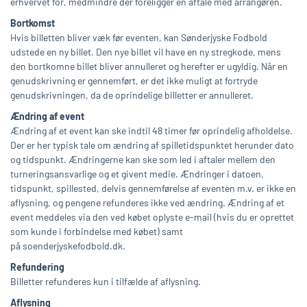
erhvervet for, medmindre der foreligger en aftale med arrangøren.
Bortkomst
Hvis billetten bliver væk før eventen, kan Sønderjyske Fodbold
udstede en ny billet. Den nye billet vil have en ny stregkode, mens
den bortkomne billet bliver annulleret og herefter er ugyldig. Når en
genudskrivning er gennemført, er det ikke muligt at fortryde
genudskrivningen, da de oprindelige billetter er annulleret.
Ændring af event
Ændring af et event kan ske indtil 48 timer før oprindelig afholdelse.
Der er her typisk tale om ændring af spilletidspunktet herunder dato
og tidspunkt. Ændringerne kan ske som led i aftaler mellem den
turneringsansvarlige og et givent medie. Ændringer i datoen,
tidspunkt, spillested, delvis gennemførelse af eventen m.v. er ikke en
aflysning, og pengene refunderes ikke ved ændring. Ændring af et
event meddeles via den ved købet oplyste e-mail (hvis du er oprettet
som kunde i forbindelse med købet) samt
på soenderjyskefodbold.dk.
Refundering
Billetter refunderes kun i tilfælde af aflysning.
Aflysning