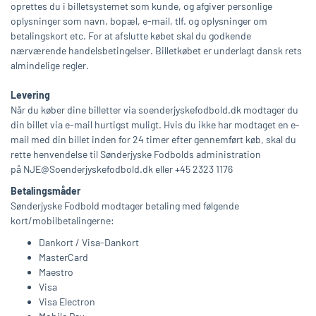
oprettes du i billetsystemet som kunde, og afgiver personlige
oplysninger som navn, bopæl, e-mail, tlf. og oplysninger om
betalingskort etc. For at afslutte købet skal du godkende
nærværende handelsbetingelser. Billetkøbet er underlagt dansk rets
almindelige regler.
Levering
Når du køber dine billetter via soenderjyskefodbold.dk modtager du
din billet via e-mail hurtigst muligt. Hvis du ikke har modtaget en e-
mail med din billet inden for 24 timer efter gennemført køb, skal du
rette henvendelse til Sønderjyske Fodbolds administration
på
NJE@Soenderjyskefodbold.dk
eller +45 2323 1176
Betalingsmåder
Sønderjyske Fodbold modtager betaling med følgende
kort/mobilbetalingerne:
Dankort / Visa-Dankort
MasterCard
Maestro
Visa
Visa Electron