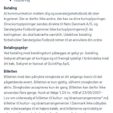
Mobile Pay
Betaling
Al kommunikation mellem dig og soenderjyskefodbold.dk sker
krypteret. Der er derfor ikke andre, der kan se dine kortoplysninger.
Dine kortoplysninger sendes direkte til Nets Danmark A/S, og
Sønderjyske Fodbold gemmer ikke kortoplysningerne jf. de
betingelser, du skal bekræfte særskilt. Udebliver betaling
forbeholder Sønderjyske Fodbold retten til at annullere din ordre.
Betalingsgebyr
Ved betaling med betalingskort pålægges et gebyr pr. betaling.
Gebyret afhænger af korttype og vil fremgå tydeligt i forbindelse med
dit køb. Gebyret er fastsat af QuickPay ApS.
Billetten
Billetten med den påtrykte stregkode er dit adgangs-bevis til det
pågældende event. Billetten er kun gyldig, såfremt stregkoden er
aktiv. Stregkoden accepteres kun én gang. Billetten kan derfor ikke
anvendes flere gange. Husk at ifølge "LOV nr. 458 af 23/05/2007 -
Lov om videresalg af billetter til kultur- og idrætsarrangementer” må
billetter til kultur- og idrætsarrangementer i Danmark ikke udbydes
eller videresælges til et højere beløb, end billetterne oprindelig er