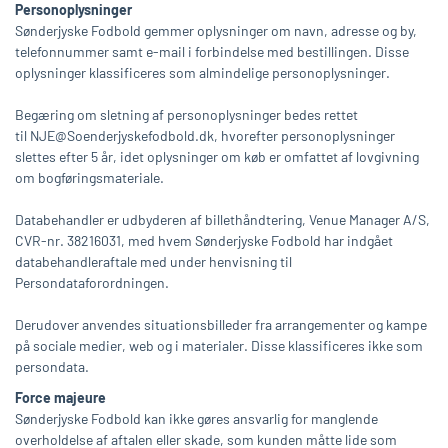
Personoplysninger
Sønderjyske Fodbold gemmer oplysninger om navn, adresse og by,
telefonnummer samt e-mail i forbindelse med bestillingen. Disse
oplysninger klassificeres som almindelige personoplysninger.
Begæring om sletning af personoplysninger bedes rettet
til
NJE@Soenderjyskefodbold.dk
, hvorefter personoplysninger
slettes efter 5 år, idet oplysninger om køb er omfattet af lovgivning
om bogføringsmateriale.
Databehandler er udbyderen af billethåndtering, Venue Manager A/S,
CVR-nr. 38216031, med hvem Sønderjyske Fodbold har indgået
databehandleraftale med under henvisning til
Persondataforordningen.
Derudover anvendes situationsbilleder fra arrangementer og kampe
på sociale medier, web og i materialer. Disse klassificeres ikke som
persondata.
Force majeure
Sønderjyske Fodbold kan ikke gøres ansvarlig for manglende
overholdelse af aftalen eller skade, som kunden måtte lide som