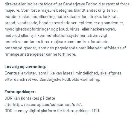
direkte eller indirekte følge af, at Sønderjyske Fodbold er ramt af force
majeure. Som force majeure betegnes blandt andet krig, terror,
bombetrusler, mobilisering, naturkatastrofer, strejke, lockout,
brand, vandskade, handelsrestriktioner, epidemier og pandemier,
myndighedsopfordringer og påbud, virus- eller hackerangreb,
nedbrud eller fejl i kommunikationssystemer, strømsvigt,
underleverandørers force majeure samt andre uforudsete
omstændigheder, som den pågældende part ikke ved udfoldelse af
rimelige anstrengelser kunne forhindre.
Lovvalg og værneting:
Eventuelle tvister, som ikke kan løses i mindelighed, skal afgøres
efter dansk ret ved Sønderjyske Fodbolds værneting.
Forbrugerklager:
ODR kan kontaktes på dette
site:
http://ec.europa.eu/consumers/odr/
.
ODR er en ny digital platform for forbrugerklager i EU.